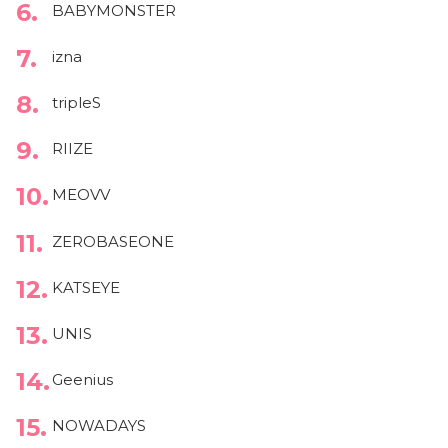
BABYMONSTER
izna
tripleS
RIIZE
MEOVV
ZEROBASEONE
KATSEYE
UNIS
Geenius
NOWADAYS