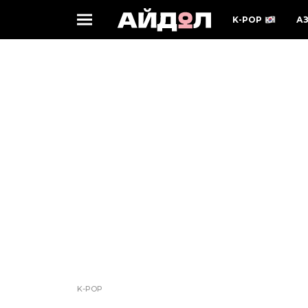
K-POP
А
K-POP