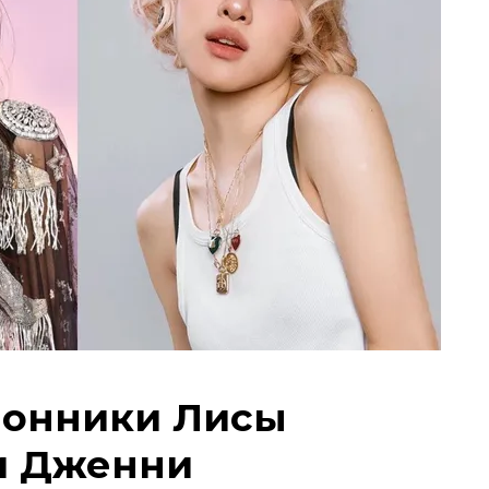
лонники Лисы
 и Дженни