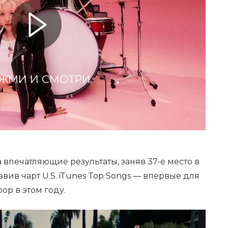
ЖМИ И СМОТРИ
 впечатляющие результаты, заняв 37-е место в
главив чарт U.S. iTunes Top Songs — впервые для
p в этом году.