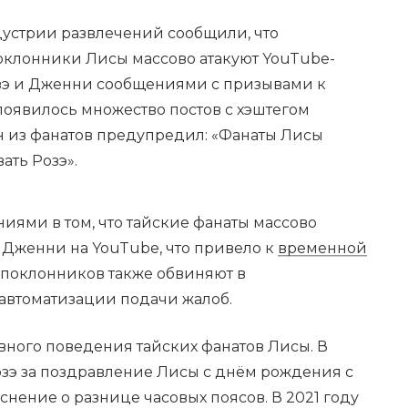
дустрии развлечений сообщили, что
клонники Лисы массово атакуют YouTube-
зэ и Дженни сообщениями с призывами к
 появилось множество постов с хэштегом
 из фанатов предупредил: «Фанаты Лисы
ать Розэ».
иями в том, что тайские фанаты массово
 Дженни на YouTube, что привело к
временной
 поклонников также обвиняют в
автоматизации подачи жалоб.
вного поведения тайских фанатов Лисы. В
озэ за поздравление Лисы с днём рождения с
снение о разнице часовых поясов. В 2021 году