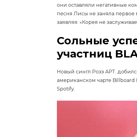
они оставляли негативные ком
песня Лисы не заняла первое
заявляя: «Корея не заслуживае
Сольные усп
участниц BL
Новый сингл Розэ APT. добился
американском чарте Billboard 
Spotify.