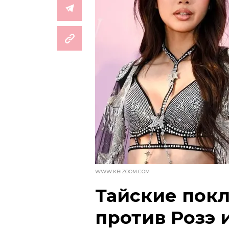
WWW.KBIZOOM.COM
Тайские пок
против Розэ