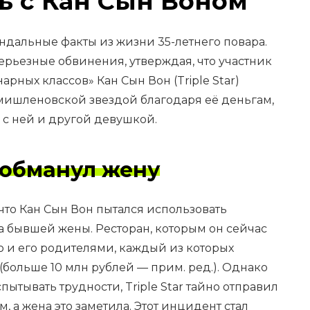
ь с Кан Сын Воном
андальные факты из жизни 35-летнего повара.
рьезные обвинения, утверждая, что участник
рных классов» Кан Сын Вон (Triple Star)
 мишленовской звездой благодаря её деньгам,
 с ней и другой девушкой.
 обманул жену
 что Кан Сын Вон пытался использовать
а бывшей жены. Ресторан, которым он сейчас
ю и его родителями, каждый из которых
(больше 10 млн рублей — прим. ред.). Однако
спытывать трудности, Triple Star тайно отправил
, а жена это заметила. Этот инцидент стал