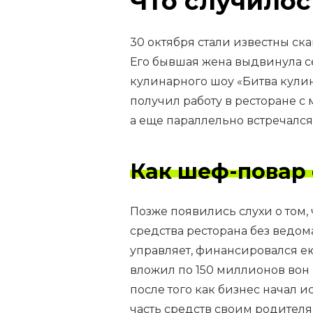
Что случилос
30 октября стали известны ск
Его бывшая жена выдвинула се
кулинарного шоу «Битва кулина
получил работу в ресторане с
а еще параллельно встречался
Как шеф-повар
Позже появились слухи о том,
средства ресторана без ведом
управляет, финансировался е
вложил по 150 миллионов вон 
после того как бизнес начал и
часть средств своим родителям