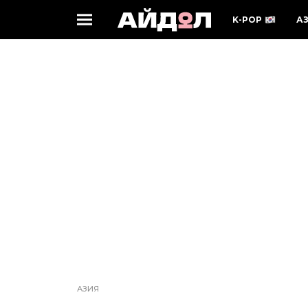
K-POP
А
АЗИЯ