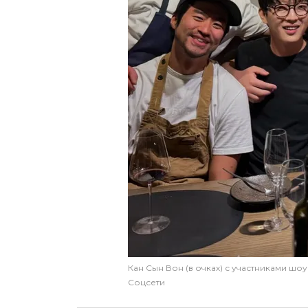
Кан Сын Вон (в очках) с участниками шо
Соцсети