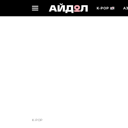
K-POP
А
K-POP