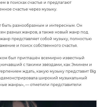
м в поисках счастья и предлагают
енное счастье через музыку.
 быть разнообразным и интересным. Он
сен разных жанров, а также новый жанр под
т жанр представляет собой музыку, полностью
жение и поиск собственного счастья.
еком был приглашён всемирно известный
дничавший с такими звёздами, как Эминем и
терпением ждать, какую музыку представит Big
продемонстрировала широкий музыкальный
ные жанры», — отметили представители