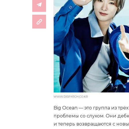
WWW.DISPATCH.CO.KR
Big Ocean — это группа из трё
проблемы со слухом. Они дебю
и теперь возвращаются с новы