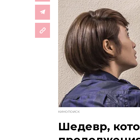
КИНОПОИСК
Шедевр, кот
продолжени