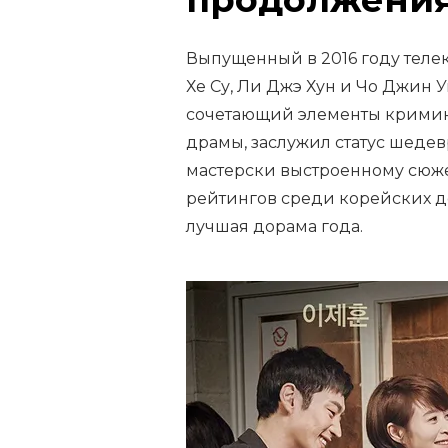
Выпущенный в 2016 году телек
Хе Су, Ли Джэ Хун и Чо Джин 
сочетающий элементы кримин
драмы, заслужил статус шедев
мастерски выстроенному сюже
рейтингов среди корейских д
лучшая дорама года.