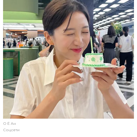
О Ё Ан
Соцсети