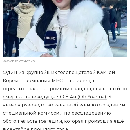
WWW.DISPATCH.CO.KR
Один из крупнейших телевещателей Южной
Кореи — компания MBC — наконец-то
отреагировала на громкий скандал, связанный со
смертью телеведущей О Ё Ан (Oh Yoanna).
31
января руководство канала объявило о создании
специальной комиссии по расследованию
обстоятельств трагедии, которая произошла ещё
в сентябре прошлого года.