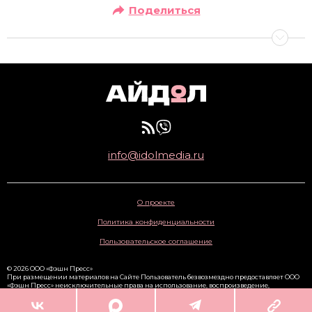
Поделиться
info@idolmedia.ru
О проекте
Политика конфиденциальности
Пользовательское соглашение
© 2026 ООО «Фэшн Пресс»
При размещении материалов на Сайте Пользователь безвозмездно предоставляет ООО
«Фэшн Пресс» неисключительные права на использование, воспроизведение,
распространение, создание производных произведений, а также на демонстрацию
материалов и доведение их до всеобщего сведения через сайт
www.idolmedia.ru
. 16+