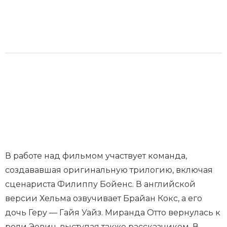
В работе над фильмом участвует команда,
создававшая оригинальную трилогию, включая
сценариста Филиппу Бойенс. В английской
версии Хельма озвучивает Брайан Кокс, а его
дочь Геру — Гайя Уайз. Миранда Отто вернулась к
роли Эовин, выступая также рассказчиком. В