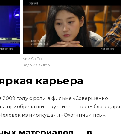
Ким Сэ Рон
Кадр из видео
 яркая карьера
в 2009 году с роли в фильме «Совершенно
она приобрела широкую известность благодаря
«Человек из ниоткуда» и «Охотничьи псы».
ных материалов — в