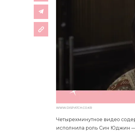
WWW.DISPATCH.CO.KR
Четырехминутное видео содер
исполнила роль Син Юджин — 