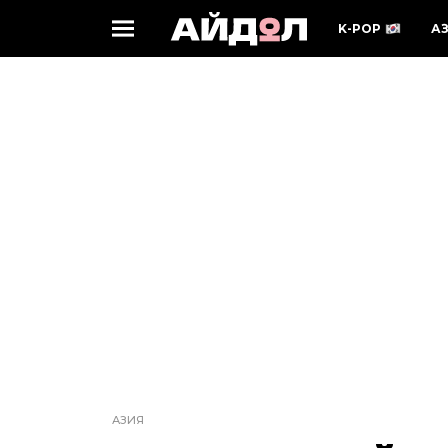
K-POP
А
АЗИЯ