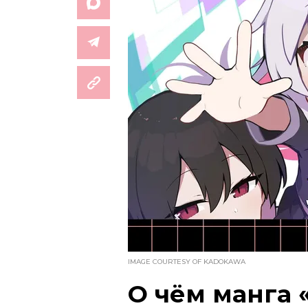
IMAGE COURTESY OF KADOKAWA
О чём манга 