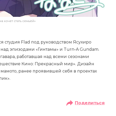
а хочет стать семьёй»
я студия Flad под руководством Ясухиро
 над эпизодами «Гинтамы» и Turn-A Gundam.
гавара, работавшая над всеми сезонами
тешествие Кино: Прекрасный мир». Дизайн
амото, ранее проявившей себя в проектах
лик».
Поделиться