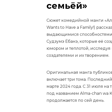
семьёй»
Сюжет комедийной манги «Альм
Wants to Have a Family!) расс
выдающимися способностями, 
Судзумэ Ёбанэ, которые её со
юмором и теплотой, исследу
создателями и их творением.
Оригинальная манга публиков
включает три тома. Последни
марте 2024 года. С 31 июля на
под названием Alma-chan wa Ka
продолжается по сей день.