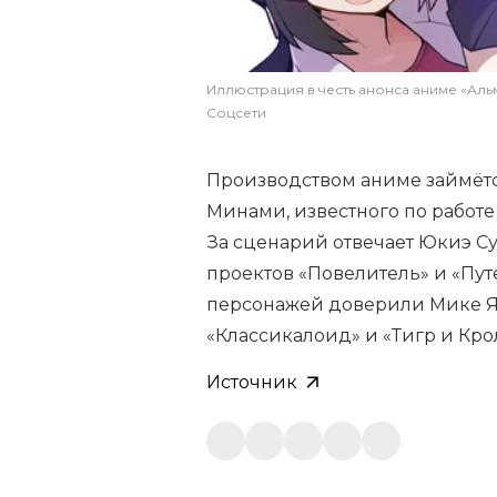
Иллюстрация в честь анонса аниме «Альм
Соцсети
Производством аниме займётс
Минами, известного по работе
За сценарий отвечает Юкиэ Су
проектов «Повелитель» и «Пу
персонажей доверили Мике Ям
«Классикалоид» и «Тигр и Кро
Источник