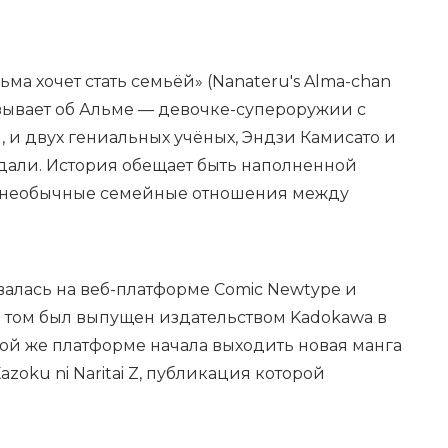
а хочет стать семьёй» (Nanateru's Alma-chan
казывает об Альме — девочке-супероружии с
и двух гениальных учёных, Эндзи Камисато и
здали. История обещает быть наполненной
я необычные семейные отношения между
алась на веб-платформе Comic Newtype и
й том был выпущен издательством Kadokawa в
 той же платформе начала выходить новая манга
zoku ni Naritai Z, публикация которой