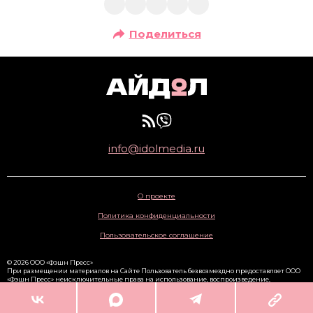
Поделиться
info@idolmedia.ru
О проекте
Политика конфиденциальности
Пользовательское соглашение
© 2026 ООО «Фэшн Пресс»
При размещении материалов на Сайте Пользователь безвозмездно предоставляет ООО
«Фэшн Пресс» неисключительные права на использование, воспроизведение,
распространение, создание производных произведений, а также на демонстрацию
материалов и доведение их до всеобщего сведения через сайт
www.idolmedia.ru
. 16+