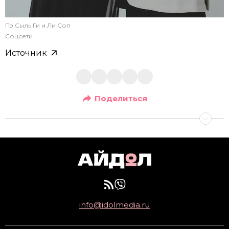
Пэ Сыль Ги и Ли Соп
Соцсети
Источник
Поделиться
info@idolmedia.ru