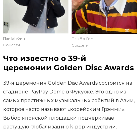
Пак Ынбин
Пак Бо Гом
Соцсети
Соцсети
Что известно о 39-й
церемонии Golden Disc Awards
39-я церемония Golden Disc Awards состоится на
стадионе PayPay Dome в Фукуоке. Это одно из
самых престижных музыкальных событий в Азии,
которое часто называют «корейским Грэмми».
Выбор японской площадки подчёркивает
растущую глобализацию k-pop индустрии.