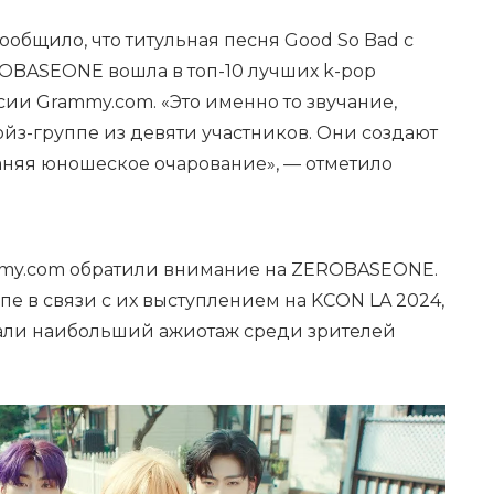
ообщило, что титульная песня Good So Bad с
OBASEONE вошла в топ-10 лучших k-pop
ии Grammy.com. «Это именно то звучание,
йз-группе из девяти участников. Они создают
няя юношеское очарование», — отметило
ammy.com обратили внимание на ZEROBASEONE.
пе в связи с их выступлением на KCON LA 2024,
вали наибольший ажиотаж среди зрителей