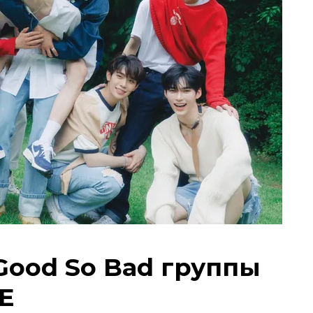
Good So Bad группы
E