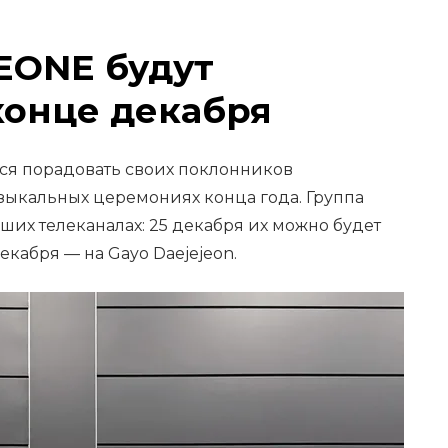
EONE будут
конце декабря
ся порадовать своих поклонников
зыкальных церемониях конца года. Группа
йших телеканалах: 25 декабря их можно будет
декабря — на Gayo Daejejeon.