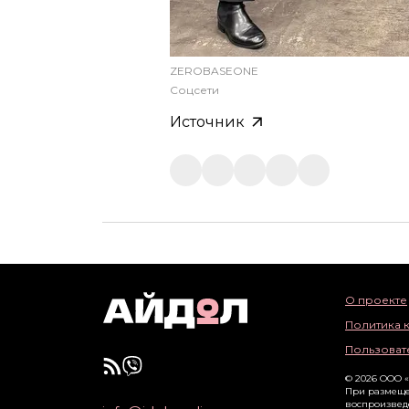
ZEROBASEONE
Соцсети
Источник
О проекте
Политика 
Пользоват
© 2026 ООО 
При размеще
воспроизвед