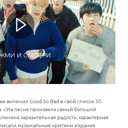
ЖМИ И СМОТРИ
е включил Good So Bad в свой список 50
а. «Эта песня произвела самый большой
аключена заразительная радость, характерная
написали музыкальные критики издания.