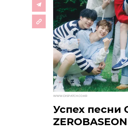
WWW.DISPATCH.CO.KR
Успех песни 
ZEROBASEON