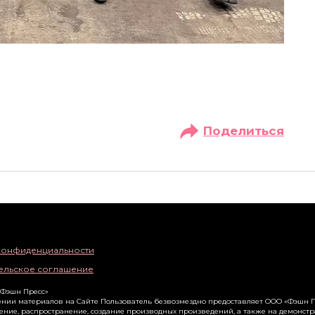
Поделиться
конфиденциальности
ельское соглашение
«Фэшн Пресс»
нии материалов на Сайте Пользователь безвозмездно предоставляет ООО «Фэшн П
ение, распространение, создание производных произведений, а также на демонст