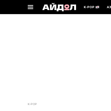
K-POP
А
K-POP