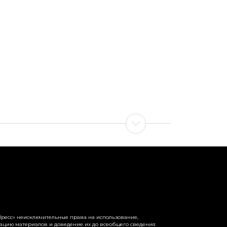
ресс» неисключительные права на использование,
рацию материалов и доведение их до всеобщего сведения