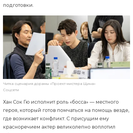
подготовки.
Читка сценария дорамы «Проект мистера Щина»
Соцсети
Хан Сок Гю исполнит роль «босса» — местного
героя, который готов помчаться на помощь везде,
где возникает конфликт. С присущим ему
красноречием актер великолепно воплотил