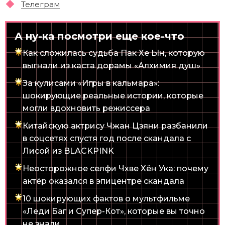
Телеграм
А ну-ка посмотри еще кое-что
Как сложилась судьба Пак Хе Ын, которую
выгнали из каста дорамы «Алхимия душ»
За кулисами «Игры в кальмара»:
шокирующие реальные истории, которые
могли вдохновить режиссера
Китайскую актрису Чжан Цзяни разбанили
в соцсетях спустя год после скандала с
Лисой из BLACKPINK
Неосторожное селфи Чхве Хён Ука: почему
актёр оказался в эпицентре скандала
10 шокирующих фактов о мультфильме
«Леди Баг и Супер-Кот», которые вы точно
не знали