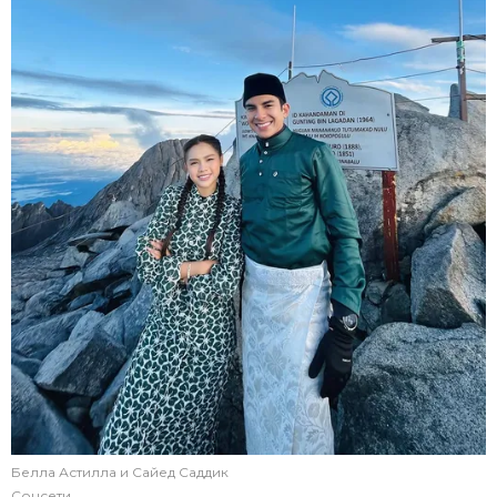
Белла Астилла и Сайед Саддик
Соцсети