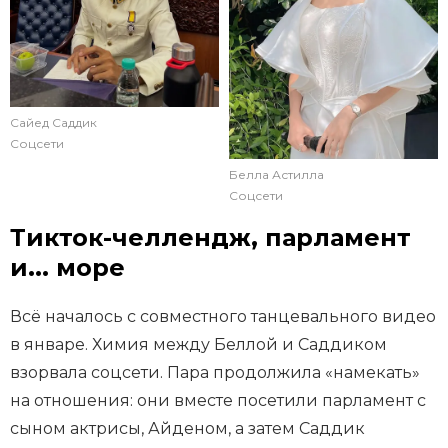
Сайед Саддик
Соцсети
Белла Астилла
Соцсети
Тикток-челлендж, парламент
и... море
Всё началось с совместного танцевального видео
в январе. Химия между Беллой и Саддиком
взорвала соцсети. Пара продолжила «намекать»
на отношения: они вместе посетили парламент с
сыном актрисы, Айденом, а затем Саддик