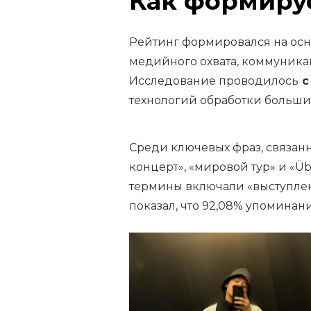
Как формиру
Рейтинг формировался на осно
медийного охвата, коммуника
Исследование проводилось
с
технологий обработки больши
Среди ключевых фраз, связанн
концерт», «мировой тур» и «Ü
термины включали «выступлени
показал, что 92,08% упоминан