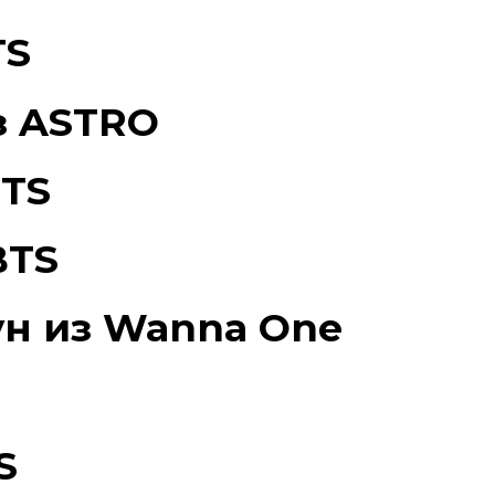
TS
з ASTRO
BTS
BTS
ун из Wanna One
S