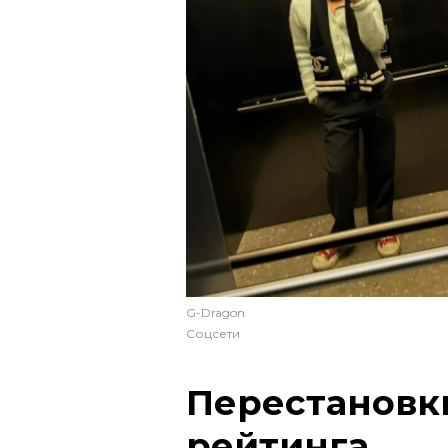
G-Dragon
Соцсети
Перестановк
рейтинга