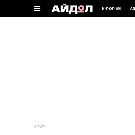
K-POP
А
K-POP