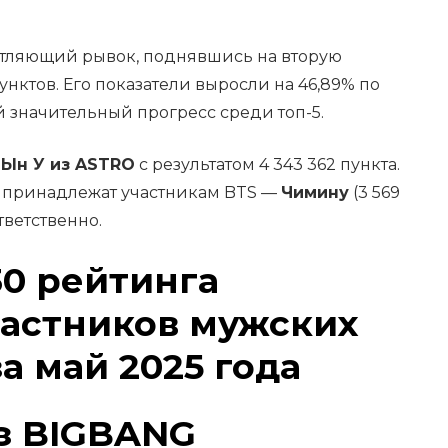
тляющий рывок, поднявшись на вторую
пунктов. Его показатели выросли на 46,89% по
 значительный прогресс среди топ-5.
 Ын У из ASTRO
с результатом 4 343 362 пункта.
же принадлежат участникам BTS —
Чимину
(3 569
тветственно.
30 рейтинга
частников мужских
а май 2025 года
з BIGBANG