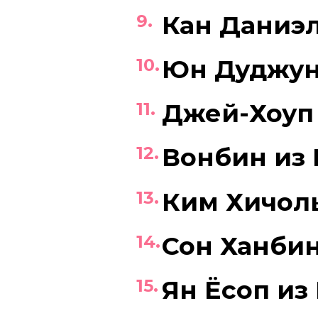
Кан Даниэ
Юн Дуджун
Джей-Хоуп 
Вонбин из 
Ким Хичоль
Сон Ханби
Ян Ёсоп из