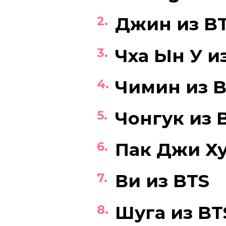
Джин из B
Чха Ын У и
Чимин из 
Чонгук из 
Пак Джи Х
Ви из BTS
Шуга из BT