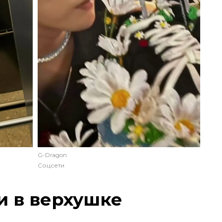
G-Dragon
Соцсети
и в верхушке