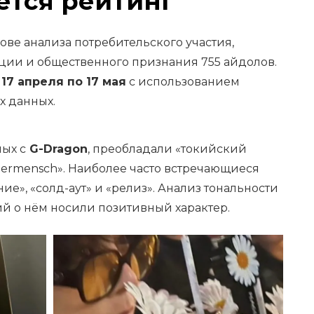
ется рейтинг
ве анализа потребительского участия,
ции и общественного признания 755 айдолов.
 17 апреля по 17 мая
с использованием
х данных.
ых с
G-Dragon
, преобладали «токийский
bermensch». Наиболее часто встречающиеся
е», «солд-аут» и «релиз». Анализ тональности
ий о нём носили позитивный характер.