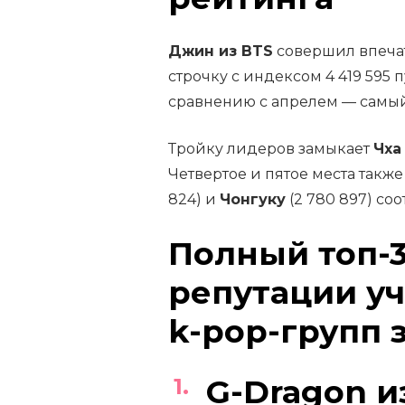
Джин из BTS
совершил впеча
строчку с индексом 4 419 595 
сравнению с апрелем — самый
Тройку лидеров замыкает
Чха
Четвертое и пятое места так
824) и
Чонгуку
(2 780 897) соо
Полный топ-
репутации у
k-pop-групп з
G-Dragon и