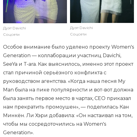
Дуэт Davichi
Дуэт Davichi
Соцсети
Соцсети
Особое внимание было уделено проекту Women's
Generation — коллаборации участниц Davichi,
SeeYa и T-ara. Как выяснилось, именно этот проект
стал причиной серьёзного конфликта с
руководством агентства. «Когда наша песня My
Man была на пике популярности и вот-вот должна
была занять первое место в чартах, CEO приказал
нам прекратить промоушен», — поделилась Кан
Минкён. Ли Хэри добавила: «Он настаивал на том,
чтобы мы сосредоточились на Women's
Generation».