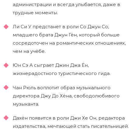
администрации и всегда улыбается, даже в
трудные моменты.
Ли Си У предстанет в роли Со Джун Со,
младшего брата Джун Гён, который больше
сосредоточен на романтических отношениях,
чем на учёбе.
Юн Сэ А сыграет Джин Джа Ён,
жизнерадостного туристического гида.
Чан Рюль воплотит образ музыкального
директора Джу До Хёна, свободолюбивого
музыканта.
Дахён появится в роли Джи Хе Он, редактора
издательства, мечтающей стать писательницей.