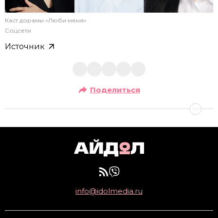
Каст дорамы «Люби меня»
Соцсети
Источник
Поделиться
info@idolmedia.ru