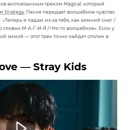
в англоязычным треком Magical, который
 Strategy.
Песня передает волшебное чувство
«Теперь я падаю из-за тебя, как зимний снег /
о словно М-А-Г-И-Я / Что-то волшебное». Если у
ой зимой — этот трек точно найдет отклик в
ove — Stray Kids