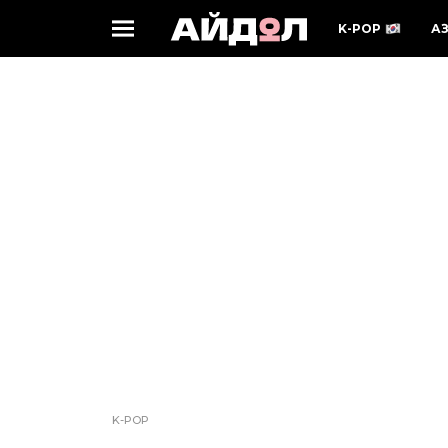
K-POP
А
K-POP