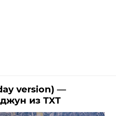
day version) —
джун из TXT