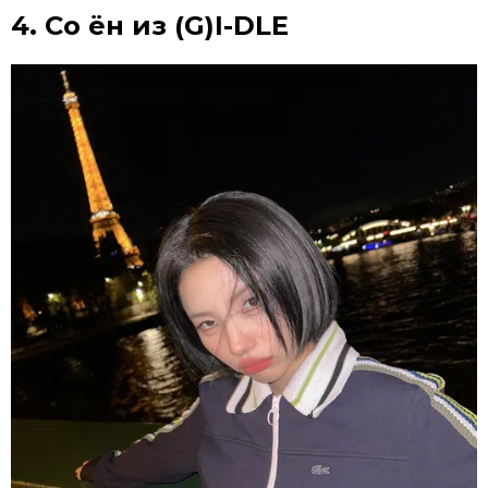
4. Со ён из (G)I-DLE