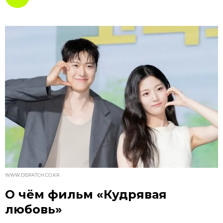
WWW.DISPATCH.CO.KR
О чём фильм «Кудрявая
любовь»