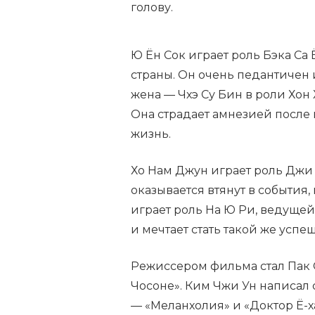
голову.
Ю Ён Сок играет роль Бэка Са
страны. Он очень педантичен 
жена — Чхэ Су Бин в роли Хон
Она страдает амнезией после 
жизнь.
Хо Нам Джун играет роль Джи 
оказывается втянут в события,
играет роль На Ю Ри, ведущей
и мечтает стать такой же успеш
Режиссером фильма стал Пак С
Чосоне». Ким Чжи Ун написал 
— «Меланхолия» и «Доктор Ё-х