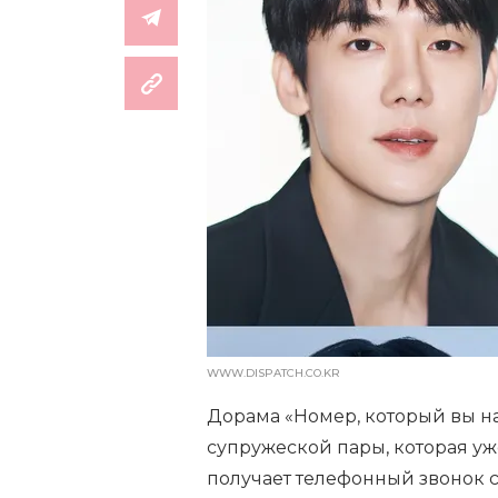
WWW.DISPATCH.CO.KR
Дорама «Номер, который вы н
супружеской пары, которая уж
получает телефонный звонок с