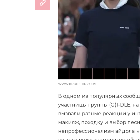
WWW.KPOPSTARZ.COM
В одном из популярных сообщ
участницы группы (G)I-DLE, н
вызвали разные реакции у ин
макияж, походку и выбор пес
непрофессионализм айдола: «Н
когда я вижу знаменитостей, 