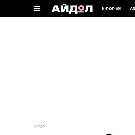
K-POP
А
K-POP