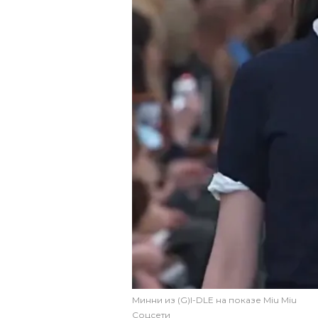
Минни из (G)I-DLE на показе Miu Miu
Соцсети