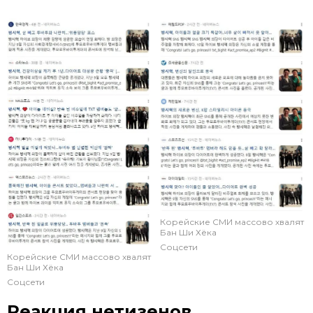
Корейские СМИ массово хвалят
Бан Ши Хёка
Соцсети
Корейские СМИ массово хвалят
Бан Ши Хёка
Соцсети
Реакция нетизенов