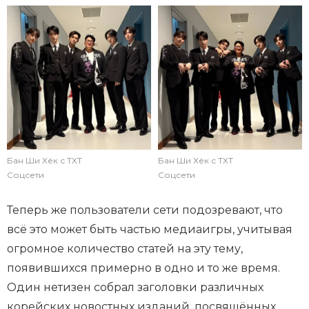
Бан Ши Хёк с TXT
Бан Ши Хёк с TXT
Соцсети
Соцсети
Теперь же пользователи сети подозревают, что
всё это может быть частью медиаигры, учитывая
огромное количество статей на эту тему,
появившихся примерно в одно и то же время.
Один нетизен собрал заголовки различных
корейских новостных изданий, посвящённых