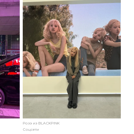
Розэ из BLACKPINK
Соцсети