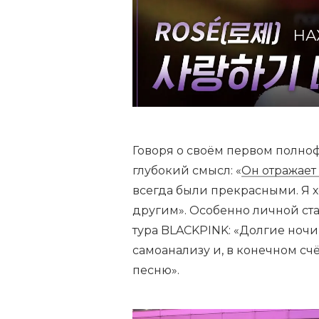
НА
Говоря о своём первом полноф
глубокий смысл: «
Он отражает
всегда были прекрасными. Я х
другим». Особенно личной ста
тура BLACKPINK: «Долгие ночи
самоанализу и, в конечном с
песню».