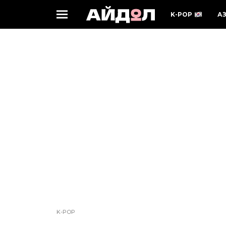
K-POP
А
K-POP