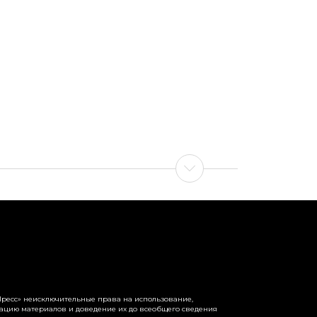
ресс» неисключительные права на использование,
рацию материалов и доведение их до всеобщего сведения