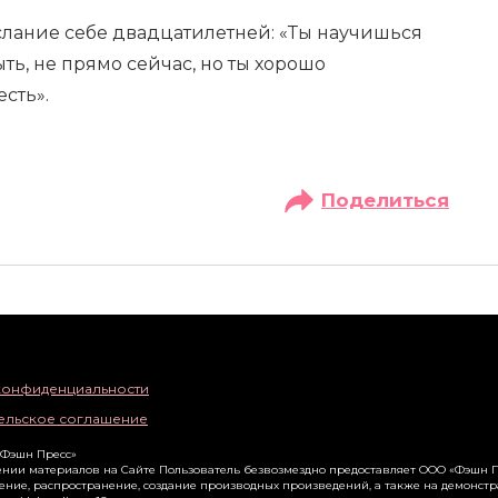
слание себе двадцатилетней: «Ты научишься
ть, не прямо сейчас, но ты хорошо
есть».
Поделиться
конфиденциальности
ельское соглашение
«Фэшн Пресс»
нии материалов на Сайте Пользователь безвозмездно предоставляет ООО «Фэшн П
ение, распространение, создание производных произведений, а также на демонст