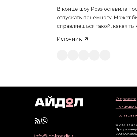
В конце шоу Розэ оставила по
отпускать понемногу. Может бы
справляешься такой, какая ты 
Источник
О проекте
Политика 
Пользоват
© 2026 ООО 
При размеще
воспроизвед
info@idolmedia.ru