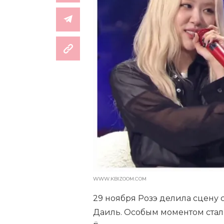
WWW.KBIZOOM.COM
29 ноября Розэ делила сцену с
Даиль. Особым моментом стал