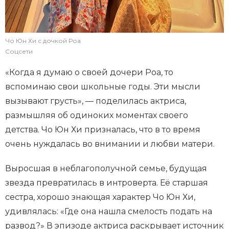
Чо Юн Хи с дочкой Роа
Соцсети
«Когда я думаю о своей дочери Роа, то
вспоминаю свои школьные годы. Эти мысли
вызывают грусть», — поделилась актриса,
размышляя об одиноких моментах своего
детства. Чо Юн Хи призналась, что в то время
очень нуждалась во внимании и любви матери.
Выросшая в неблагополучной семье, будущая
звезда превратилась в интроверта. Её старшая
сестра, хорошо знающая характер Чо Юн Хи,
удивлялась: «Где она нашла смелость подать на
развод?» В эпизоде актриса раскрывает источник