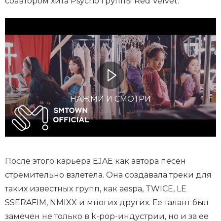
соавтором хита Psycho группы Red Velvet.
НАЖМИ И СМОТРИ
После этого карьера EJAE как автора песен
стремительно взлетела. Она создавала треки для
таких известных групп, как aespa, TWICE, LE
SSERAFIM, NMIXX и многих других. Ее талант был
замечен не только в k-pop-индустрии, но и за ее