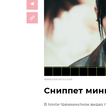
WWW.DISPATCH.CO.KR
Сниппет мин
В почти трёхминутном видео 