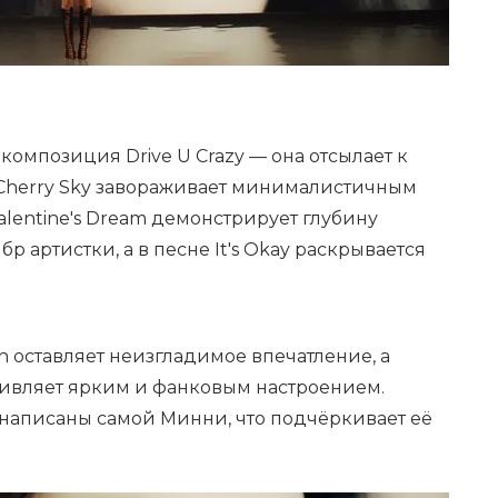
омпозиция Drive U Crazy — она отсылает к
а Cherry Sky завораживает минималистичным
lentine's Dream демонстрирует глубину
 артистки, а в песне It's Okay раскрывается
n оставляет неизгладимое впечатление, а
ивляет ярким и фанковым настроением.
и написаны самой Минни, что подчёркивает её