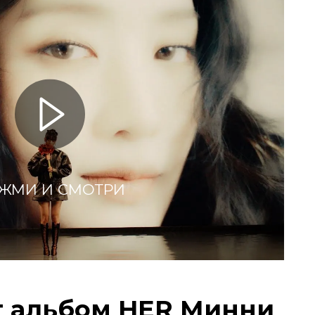
ЖМИ И СМОТРИ
т альбом HER Минни