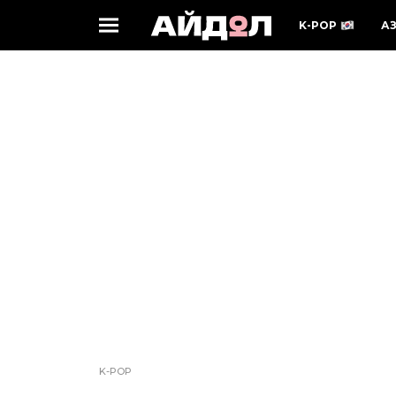
K-POP
А
K-POP