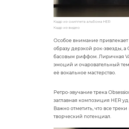
Кадр из сниппета альбома HER
Кадр из видео
Особое внимание привлекает к
образу дерзкой рок-звезды, 
басовым риффом. Лиричная Va
эмоций и очаровательный тембр
её вокальное мастерство.
Ретро-звучание трека Obsessio
заглавная композиция HER уд
Важно отметить, что все трек
творческий потенциал.