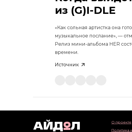
из (G)I-DLE
«Как сольная артистка она го
музыкальное послание», — отм
Релиз мини-альбома HER сос
времени.
Источник
О проекте
Политика 