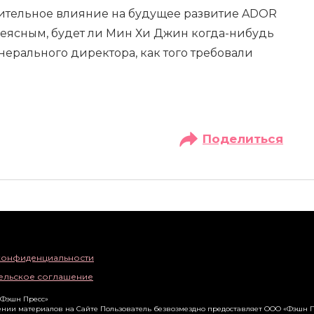
чительное влияние на будущее развитие ADOR
неясным, будет ли Мин Хи Джин когда-нибудь
нерального директора, как того требовали
Поделиться
конфиденциальности
ельское соглашение
«Фэшн Пресс»
нии материалов на Сайте Пользователь безвозмездно предоставляет ООО «Фэшн П