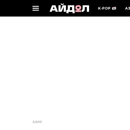
K-POP
А
АЗИЯ