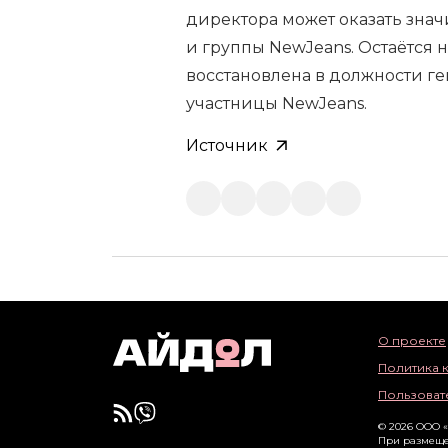
директора может оказать зна
и группы NewJeans. Остаётся 
восстановлена в должности ге
участницы NewJeans.
Источник
О проекте
Политика 
Пользоват
© 2026 ООО 
При размеще