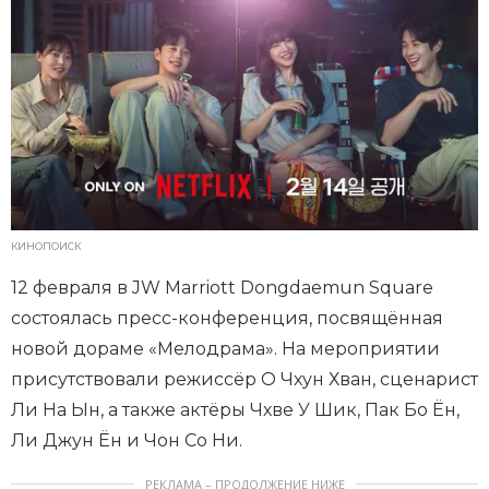
КИНОПОИСК
12 февраля в JW Marriott Dongdaemun Square
состоялась пресс-конференция, посвящённая
новой дораме «Мелодрама». На мероприятии
присутствовали режиссёр О Чхун Хван, сценарист
Ли На Ын, а также актёры Чхве У Шик, Пак Бо Ён,
Ли Джун Ён и Чон Со Ни.
РЕКЛАМА – ПРОДОЛЖЕНИЕ НИЖЕ