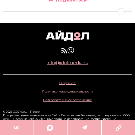
info@idolmedia.ru
О проекте
Политика конфиденциальности
Пользовательское соглашение
© 2026 ООО «Фэшн Пресс»
При размещении материалов на Сайте Пользователь безвозмездно предоставляет ООО
«Фэшн Пресс» неисключительные права на использование, воспроизведение,
распространение, создание производных произведений, а также на демонстрацию
материалов и доведение их до всеобщего сведения через сайт
www.idolmedia.ru
. 16+