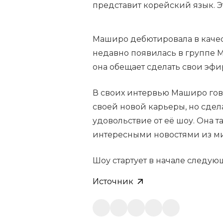
представит корейский язык. Э
Маширо дебютировала в качес
недавно появилась в группе M
она обещает сделать свои эф
В своих интервью Маширо гово
своей новой карьеры, но сдел
удовольствие от её шоу. Она т
интересными новостями из ми
Шоу стартует в начале следую
Источник