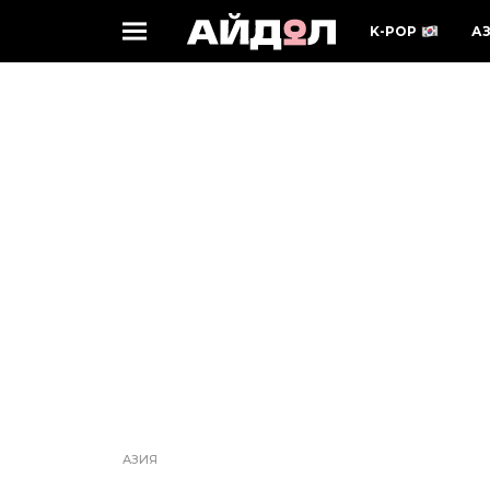
K-POP
А
АЗИЯ