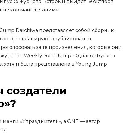
пуске журнала, который выйдет 19 октября.
онников манги и аниме.
Jump Daiichiwa представляет собой сборник
их авторы планируют опубликовать в
роголосовать за те произведения, которые они
 журнале Weekly Yong Jump. Однако «Бугэго»
е, хотя и была представлена в Young Jump
ы создатели
о»?
м манги «Упразднитель», а ONE — автор
0».