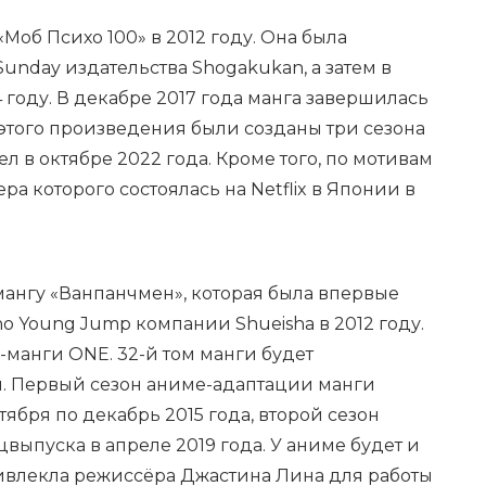
Моб Психо 100» в 2012 году. Она была
unday издательства Shogakukan, а затем в
году. В декабре 2017 года манга завершилась
е этого произведения были созданы три сезона
л в октябре 2022 года. Кроме того, по мотивам
ра которого состоялась на Netflix в Японии в
мангу «Ванпанчмен», которая была впервые
no Young Jump компании Shueisha в 2012 году.
манги ONE. 32-й том манги будет
я. Первый сезон аниме-адаптации манги
ября по декабрь 2015 года, второй сезон
выпуска в апреле 2019 года. У аниме будет и
привлекла режиссёра Джастина Лина для работы