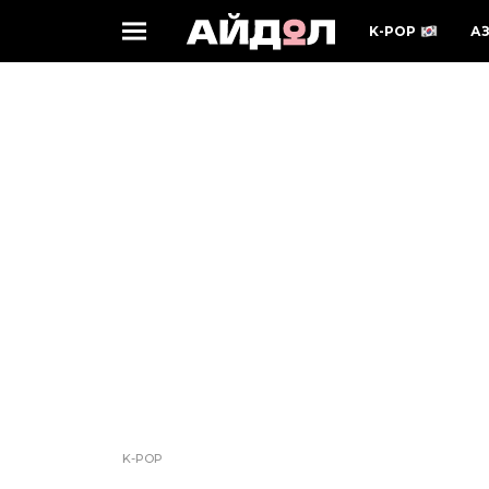
K-POP
А
K-POP