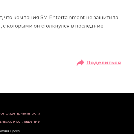
, что компания SM Entertainment не защитила
я, с которыми он столкнулся в последние
Поделиться
конфиденциальности
ельское соглашение
«Фэшн Пресс»