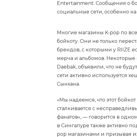
Entertainment. Сообщения о б
социальные сети, особенно на
Многие магазины K-pop по вс
бойкоту. Они не только перес
брендов, с которыми у RIIZE е
мерча и альбомов. Некоторые м
Daebak, объявили, что не буду
сети активно используется х
Сынхана.
«Мы надеемся, что этот бойкот
сталкивается с несправедлив
фанатов», — говорится в одно
в Сингапуре также активно по
pop магазинами и призывая и