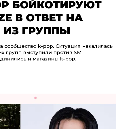
OP БОЙКОТИРУЮТ
ZE В ОТВЕТ НА
 ИЗ ГРУППЫ
а сообщество k-pop. Ситуация накалилась
гих групп выступили против SM
единились и магазины k-pop.