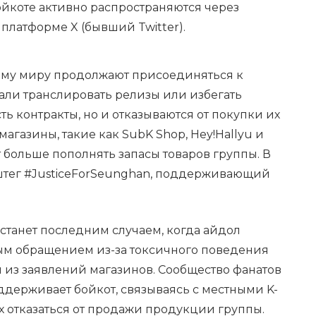
ойкоте активно распространяются через
 платформе X (бывший Twitter).
ему миру продолжают присоединяться к
тали транслировать релизы или избегать
сть контракты, но и отказываются от покупки их
агазины, такие как SubK Shop, Hey!Hallyu и
т больше пополнять запасы товаров группы. В
ештег #JusticeForSeunghan, поддерживающий
 станет последним случаем, когда айдол
ым обращением из-за токсичного поведения
м из заявлений магазинов. Сообщество фанатов
ддерживает бойкот, связываясь с местными K-
х отказаться от продажи продукции группы.