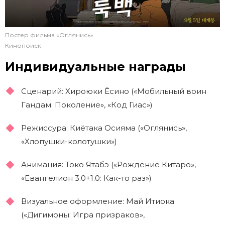
Постер фильма «Оглянись»
Кинопоиск
Индивидуальные награды
Сценарий: Хироюки Ёсино («Мобильный воин
Гандам: Поколение», «Код Гиас»)
Режиссура: Киётака Осияма («Оглянись»,
«Хлопушки-колотушки»)
Анимация: Токо Ятабэ («Рождение Китаро»,
«Евангелион 3.0+1.0: Как-то раз»)
Визуальное оформление: Май Итиока
(«Дигимоны: Игра призраков»,