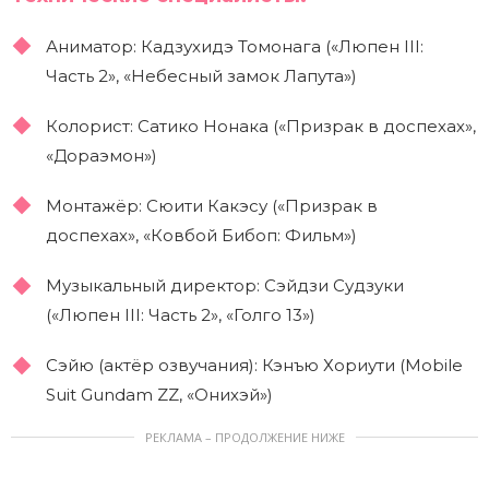
Аниматор: Кадзухидэ Томонага («Люпен III:
Часть 2», «Небесный замок Лапута»)
Колорист: Сатико Нонака («Призрак в доспехах»,
«Дораэмон»)
Монтажёр: Сюити Какэсу («Призрак в
доспехах», «Ковбой Бибоп: Фильм»)
Музыкальный директор: Сэйдзи Судзуки
(«Люпен III: Часть 2», «Голго 13»)
Сэйю (актёр озвучания): Кэнъю Хориути (Mobile
Suit Gundam ZZ, «Онихэй»)
РЕКЛАМА – ПРОДОЛЖЕНИЕ НИЖЕ