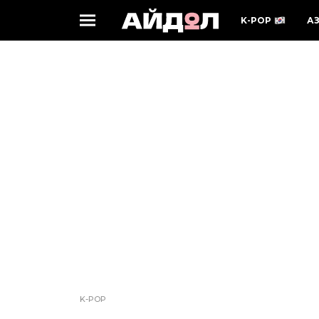
K-POP
А
K-POP