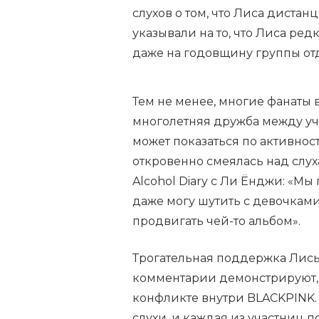
слухов о том, что Лиса дистан
указывали на то, что Лиса ред
даже на годовщину группы от
Тем не менее, многие фанаты в
многолетняя дружба между уч
может показаться по активнос
откровенно смеялась над слух
Alcohol Diary с Ли Ёнджи: «Мы
даже могу шутить с девочками 
продвигать чей-то альбом».
Трогательная поддержка Лис
комментарии демонстрируют, ч
конфликте внутри BLACKPINK. 
слухи, и каждая из участниц п