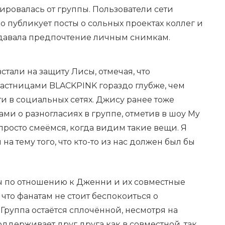
цировалась от группы. Пользователи сети
ко публикует посты о сольных проектах коллег и
давала предпочтение личным снимкам.
стали на защиту Лисы, отмечая, что
астницами BLACKPINK гораздо глубже, чем
ти в социальных сетях. Джису ранее тоже
ами о разногласиях в группе, отметив в шоу My
 просто смеёмся, когда видим такие вещи. Я
на тему того, что кто-то из нас должен был бы
ы по отношению к Дженни и их совместные
то фанатам не стоит беспокоиться о
Группа остаётся сплочённой, несмотря на
оддерживает друг друга как в совместной, так