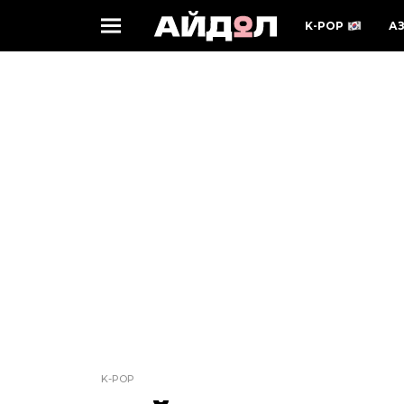
K-POP
А
K-POP