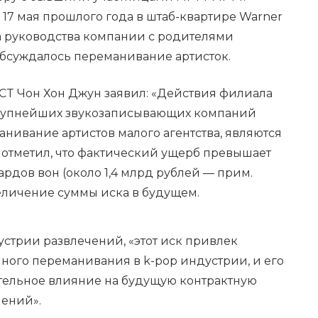
, 17 мая прошлого года в штаб-квартире Warner
ча руководства компании с родителями
обсуждалось переманивание артисток.
T Чон Хон Джун заявил: «Действия филиала
 крупнейших звукозаписывающих компаний
нивание артистов малого агентства, являются
 отметил, что фактический ущерб превышает
рдов вон (около 1,4 млрд рублей — прим.
величение суммы иска в будущем.
стрии развлечений, «этот иск привлек
ного переманивания в k-pop индустрии, и его
ительное влияние на будущую контрактную
чений».