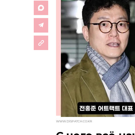
WWW.DISPATCH.CO.KR