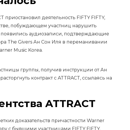
ачалось
 приостановил деятельность FIFTY FIFTY,
стве, побуждающем участниц нарушить
е появились аудиозаписи, подтверждающие
ра The Givers Ан Сон Иля в переманивании
rner Music Korea.
астницы группы, получив инструкции от Ан
расторгнуть контракт с ATTRACT, ссылаясь на
гентства ATTRACT
етких доказательств причастности Warner
пору с бывшими участницами FIFTY FIFTY.