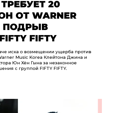
ТРЕБУЕТ 20
ОН ОТ WARNER
А ПОДРЫВ
IFTY FIFTY
аче иска о возмещении ущерба против
arner Music Korea Клейтона Джина и
ора Юн Хён Гына за незаконное
ения с группой FIFTY FIFTY.