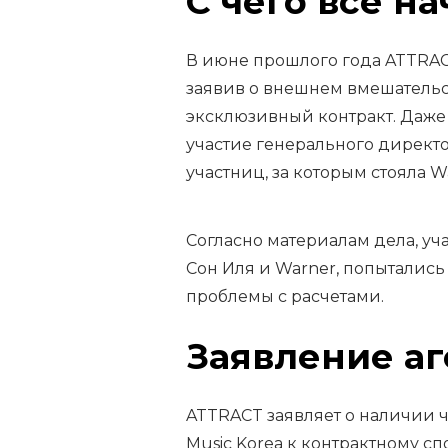
С чего всё н
В июне прошлого года ATTRACT
заявив о внешнем вмешатель
эксклюзивный контракт. Даж
участие генерального директо
участниц, за которым стояла Wa
Согласно материалам дела, уч
Сон Иля и Warner, попытались 
проблемы с расчетами.
Заявление а
ATTRACT заявляет о наличии ч
Music Korea к контрактному с