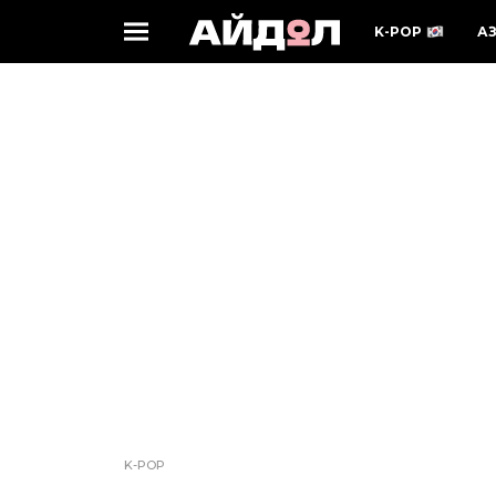
K-POP
А
K-POP