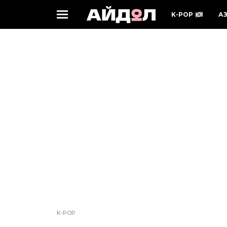
K-POP
А
K-POP