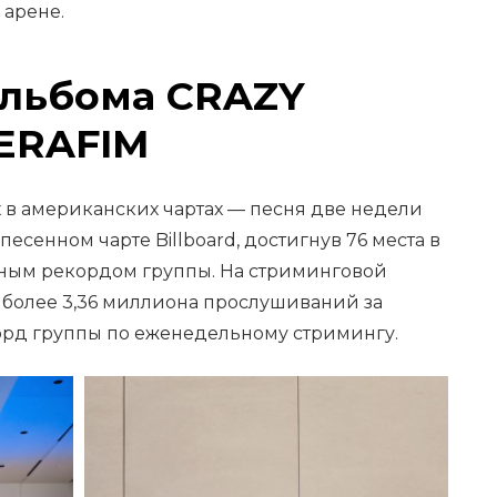
арене.
альбома CRAZY
SERAFIM
 в американских чартах — песня две недели
есенном чарте Billboard, достигнув 76 места в
личным рекордом группы. На стриминговой
л более 3,36 миллиона прослушиваний за
орд группы по еженедельному стримингу.