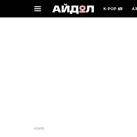
K-POP
А
АЗИЯ