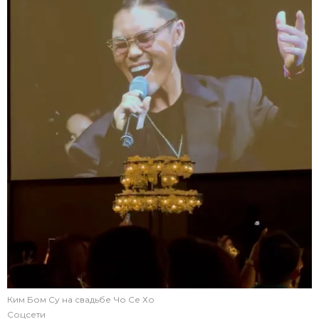
Ким Бом Су на свадьбе Чо Се Хо
Соцсети