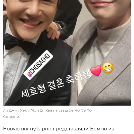
Ли Джин Хёк и Чон Ён Хва на свадьбе Чо Се Хо
Соцсети
Новую волну k-pop представляли Бомгю из