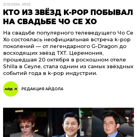
21.10.2024, 03:02
КТО ИЗ ЗВЁЗД K-POP ПОБЫВАЛ
НА СВАДЬБЕ ЧО СЕ ХО
На свадьбе популярного телеведущего Чо Се
Хо состоялась неофициальная встреча k-pop
поколений — от легендарного G-Dragon до
восходящих звёзд TXT. Церемония,
прошедшая 20 октября в роскошном отеле
Shilla в Сеуле, стала одним из самых звёздных
событий года в k-pop индустрии.
РЕДАКЦИЯ АЙДОЛА