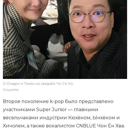
G-Dragon и Тхэян на свадьбе Чо Се Хо
Соцсети
Второе поколение k-pop было представлено
участниками Super Junior — главными
весельчаками индустрии Кюхёном, Ынхёком и
Хичолем, а также вокалистом CNBLUE Чон Ён Хва.