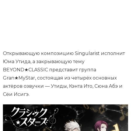
Открывающую композицию Singularist исполнит
Юма Утида, а закрывающую тему
BEYOND★CLASSIC представит группа
Gran★MyStar, состоящая из четырёх основных
актёров озвучки — Утиды, Кэнта Ито, Сюна Абэ и
Сёи Исигэ.