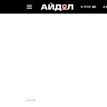
K-POP
А
K-POP