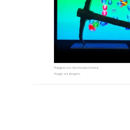
Кадры из проморолика
Кадр из видео