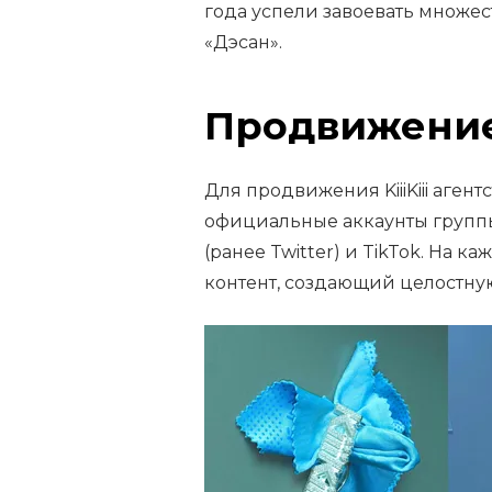
года успели завоевать множес
«Дэсан».
Продвижение 
Для продвижения KiiiKiii аге
официальные аккаунты группы
(ранее Twitter) и TikTok. На
контент, создающий целостну