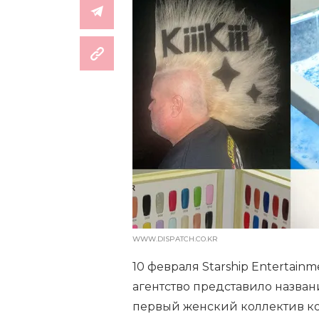
WWW.DISPATCH.CO.KR
10 февраля Starship Entertai
агентство представило название
первый женский коллектив ко