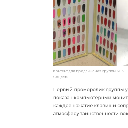
Контент для продвижения группы KiiiKiii
Соцсети
Первый проморолик группы уж
показан компьютерный монито
каждое нажатие клавиши сопр
атмосферу таинственности вок