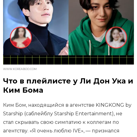
WWW.KOREABOO.COM
Что в плейлисте у Ли Дон Ука и
Ким Бома
Ким Бом, находящийся в агентстве KINGKONG by
Starship (саблейблу Starship Entertainment), не
стал скрывать свою симпатию к коллегам по
агентству. «Я очень люблю IVE», — признался