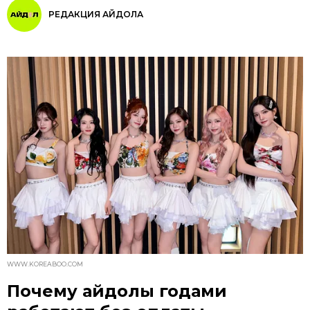
РЕДАКЦИЯ АЙДОЛА
WWW.KOREABOO.COM
Почему айдолы годами