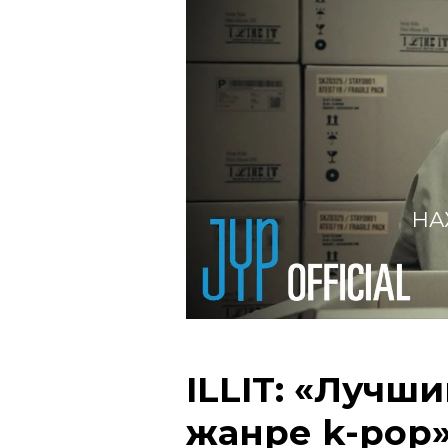
НА
ILLIT: «Лучш
жанре k-pop