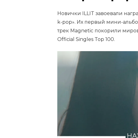
Новички ILLIT завоевали нагр
k-pop». Их первый мини-альб
трек Magnetic покорили мировы
Official Singles Top 100.
НА