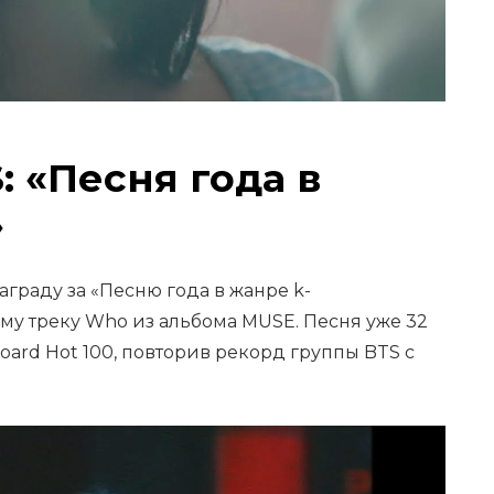
: «Песня года в
»
граду за «Песню года в жанре k-
му треку Who из альбома MUSE. Песня уже 32
board Hot 100, повторив рекорд группы BTS с