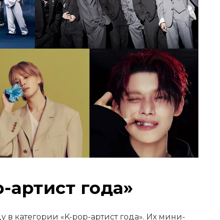
p-артист года»
 в категории «K-pop-артист года». Их мини-