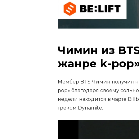
Чимин из BTS
жанре k-pop
Мембер BTS Чимин получил на
pop» благодаря своему сольно
недели находится в чарте Bill
треком Dynamite.