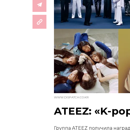
WWW.DISPATCH.CO.KR
ATEEZ: «K-po
Группа ATEEZ получила награду