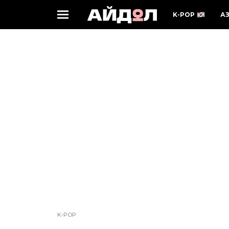
K-POP
А
K-POP