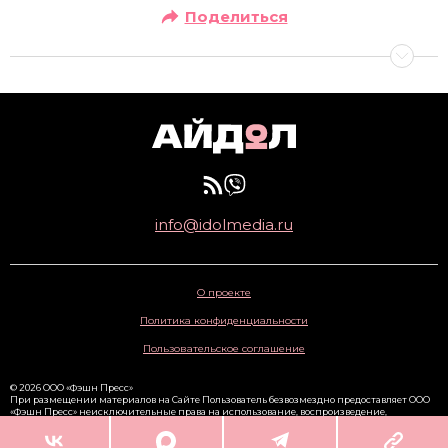
Поделиться
info@idolmedia.ru
О проекте
Политика конфиденциальности
Пользовательское соглашение
© 2026 ООО «Фэшн Пресс»
При размещении материалов на Сайте Пользователь безвозмездно предоставляет ООО
«Фэшн Пресс» неисключительные права на использование, воспроизведение,
распространение, создание производных произведений, а также на демонстрацию
материалов и доведение их до всеобщего сведения через сайт
www.idolmedia.ru
. 16+