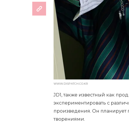
WWW.DISPATCH.CO.KR
JD1, также известный как про
экспериментировать с разли
произведения. Он планирует
творениями.