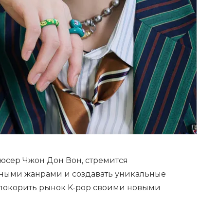
дюсер Чжон Дон Вон, стремится
чными жанрами и создавать уникальные
 покорить рынок K-pop своими новыми