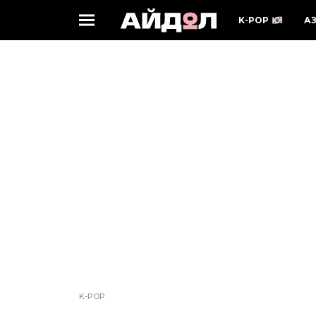
K-POP
А
K-POP