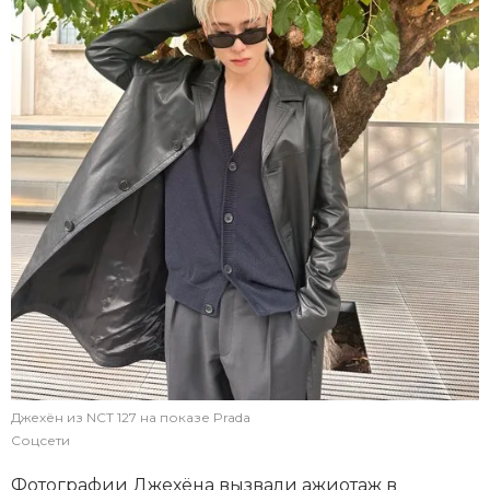
Джехён из NCT 127 на показе Prada
Соцсети
Фотографии Джехёна вызвали ажиотаж в