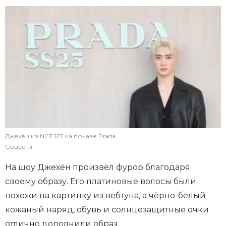
Джехён из NCT 127 на показе Prada
Соцсети
На шоу Джехён произвёл фурор благодаря
своему образу. Его платиновые волосы были
похожи на картинку из вебтуна, а чёрно-белый
кожаный наряд, обувь и солнцезащитные очки
отлично дополнили образ.