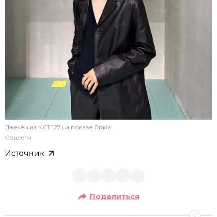
Джехён из NCT 127 на показе Prada
Соцсети
Источник
Поделиться