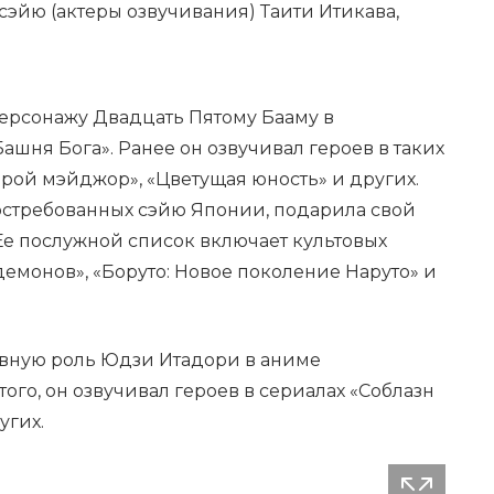
сэйю (актеры озвучивания) Таити Итикава,
персонажу Двадцать Пятому Бааму в
шня Бога». Ранее он озвучивал героев в таких
торой мэйджор», «Цветущая юность» и других.
востребованных сэйю Японии, подарила свой
 Ее послужной список включает культовых
емонов», «Боруто: Новое поколение Наруто» и
вную роль Юдзи Итадори в аниме
ого, он озвучивал героев в сериалах «Соблазн
угих.