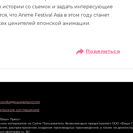
 истории со съемок и задать интересующие
, что Anime Festival Asia в этом году станет
сех ценителей японской анимации.
Поделиться
конфиденциальности
ельское соглашение
«Фэшн Пресс»
нии материалов на Сайте Пользователь безвозмездно предоставляет ООО «Фэшн П
ение, распространение, создание производных произведений, а также на демонст
ww.idolmedia.ru
. 16+