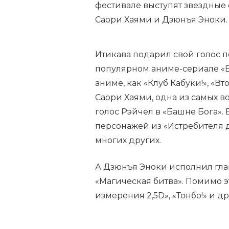
фестивале выступят звездные 
Саори Хаями и Дзюнъя Эноки.
Итикава подарил свой голос 
популярном аниме-сериале «Ба
аниме, как «Клуб Кабуки!», «В
Саори Хаями, одна из самых 
голос Рэйчел в «Башне Бога».
персонажей из «Истребителя д
многих других.
А Дзюнъя Эноки исполнил гла
«Магическая битва». Помимо эт
измерения 2,5D», «Тонбо!» и др