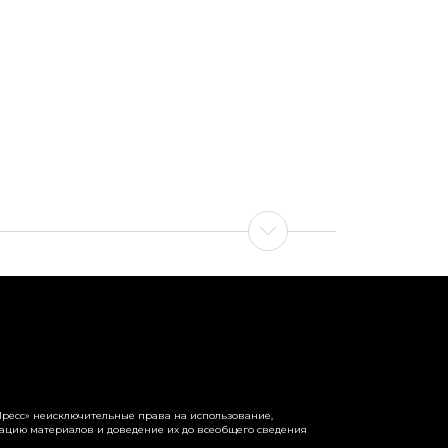
ресс» неисключительные права на использование,
рацию материалов и доведение их до всеобщего сведения