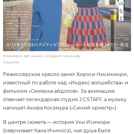
Ключевой арт аниме «Сладкий лимонад»
Соцсети
Режиссёрское кресло занял Хироси Нисикиори,
известный по работе над «Индекс волшебства» и
фильмом «Семёрка айдолов». За анимацию
отвечает легендарная студия J.C.STAFF, а музыку
напишет Акира Косэмура («Синий оркестр»).
В центре сюжета — история Уки Исимори
(озвучивает Кана Ичиносэ), чья душа была